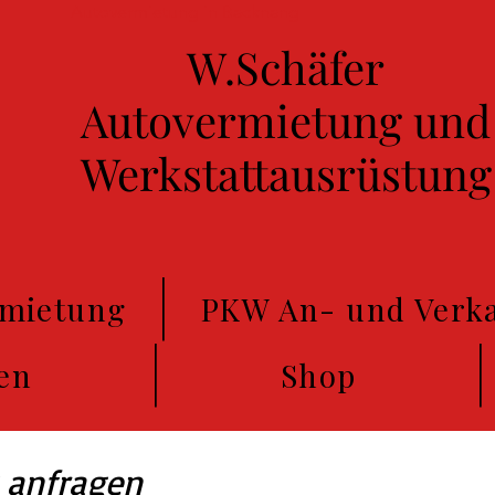
Autovermietung in Backnang
W.Schäfer
Autovermietung und
Werkstattausrüstung
rmietung
PKW An- und Verk
en
Shop
 anfragen