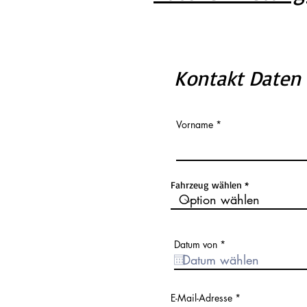
Kontakt Daten
Vorname
Fahrzeug wählen
r
Datum von
*
e
q
u
i
r
E-Mail-Adresse
e