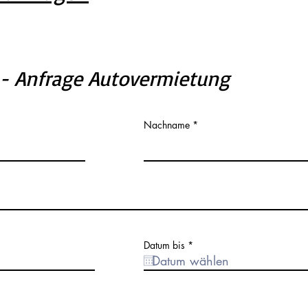
 - Anfrage Autovermietung
Nachname
r
Datum bis
*
e
q
u
i
r
e