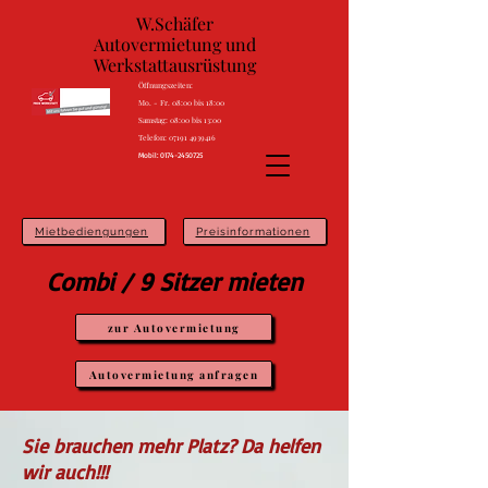
W.Schäfer
Autovermietung und
Werkstattausrüstung
Öffnungszeiten:
Mo. - Fr. 08:00 bis 18:00
Samstag: 08:00 bis 13:00
Telefon: 07191 4939416
Mobil:
0174-2450725
Mietbediengungen
Preisinformationen
Combi / 9 Sitzer mieten
zur Autovermietung
Autovermietung anfragen
Sie brauchen mehr Platz? Da helfen
wir auch!!!