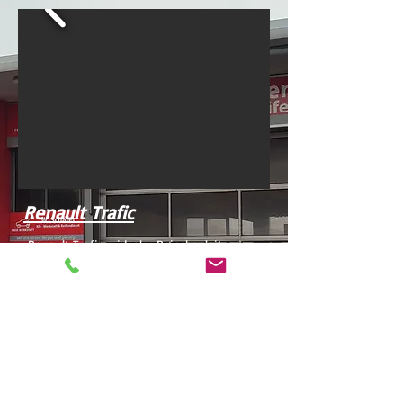
Renault Trafic
Renault Trafic - idealer Reisebegleiter
- Ausstattung: u.a. Klima
- Sitzplätze: bis 9
- Anzahl Türen: 5
- Getriebeart
: Schaltgetriebe
- Kraftstoff: Diesel