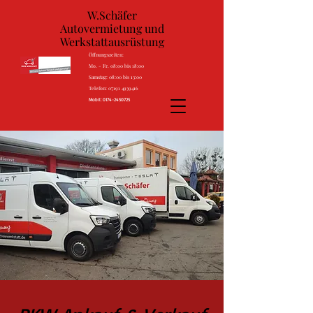
W.Schäfer
Autovermietung und
Werkstattausrüstung
Öffnungszeiten:
Mo. - Fr. 08:00 bis 18:00
Samstag: 08:00 bis 13:00
Telefon: 07191 4939416
Mobil:
0174-2450725